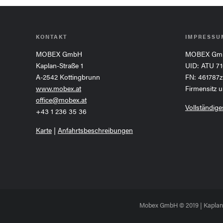
KONTAKT
IMPRESSU
MOBEX GmbH
MOBEX Gm
Kaplan-Straße 1
UID: ATU 71
A-2542 Kottingbrunn
FN: 461787z
www.mobex.at
Firmensitz 
office@mobex.at
Vollständig
+43 1 236 35 36
Karte
|
Anfahrtsbeschreibungen
Mobex GmbH © 2019 | Kaplan-S