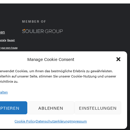
MEMBER OF
uen
stelle
Bauzeit
-your-own-house
Gartenhaus
Manage Cookie Consent
plus
verwendet Cookies, um Ihnen das bestmögliche Erlebnis zu gewährleisten.
live
eiterhin auf unserer Seite, stimmen Sie unserer Cookie-Nutzung und unserer
Ready-to-
ressfrei
chtlinie zu.
Ökologisch
alten
PTIEREN
ABLEHNEN
EINSTELLUNGEN
essum
|
Datenschutzerklärung
Cookie Policy
Datenschutzerklärung
Impressum