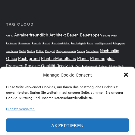
TAG CLOUD
Anrainerfreundlich
Architekt
Bauen
Bauetappen
Anbau
Bauingenieur
Baukosten
Baumeister
Baustelle
Bauzeit
Bauzeitreduktion
Beständigkeit
Beton
bewilligungsfrei
Bring-your-
Nachhaltig
own-house
Chalet
Design
Erdbau
Fertigteil
Festpreisgarantie
Garage
Gartenhaus
Office
Pachtgrund
PlanbarModulhaus
Planer
Planung
plus
Preiswert
Projekte
Qualität
Ready-to-live
Ready-to-work
Saubere
Schlüsselfertig
Stressfrei
Manage Cookie Consent
Wintergarten
ÖBA
Sicher
Solide
Sorgenfrei
Vertrauen
Wochenendhaus
Ökologisch
Diese Seite verwendet Cookies, um Ihnen das bestmögliche Erlebnis zu
gewährleisten. Surfen Sie weiterhin auf unserer Seite, stimmen Sie unserer
Cookie-Nutzung und unserer Datenschutzrichtlinie zu.
MEMBER OF
Dienste verwalten
AKZEPTIEREN