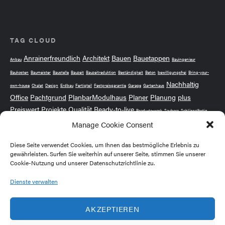
TAG CLOUD
Anrainerfreundlich
Architekt
Bauen
Bauetappen
Anbau
Bauingenieur
Baukosten
Baumeister
Baustelle
Bauzeit
Bauzeitreduktion
Beständigkeit
Beton
bewilligungsfrei
Bring-your-
Nachhaltig
own-house
Chalet
Design
Erdbau
Fertigteil
Festpreisgarantie
Garage
Gartenhaus
Office
Pachtgrund
PlanbarModulhaus
Planer
Planung
plus
Preiswert
Projekte
Qualität
Ready-to-live
Ready-to-work
Saubere
Schlüsselfertig
Stressfrei
Manage Cookie Consent
Wintergarten
ÖBA
Sicher
Solide
Sorgenfrei
Vertrauen
Wochenendhaus
Ökologisch
Diese Seite verwendet Cookies, um Ihnen das bestmögliche Erlebnis zu
gewährleisten. Surfen Sie weiterhin auf unserer Seite, stimmen Sie unserer
Cookie-Nutzung und unserer Datenschutzrichtlinie zu.
MEMBER OF
Dienste verwalten
AKZEPTIEREN