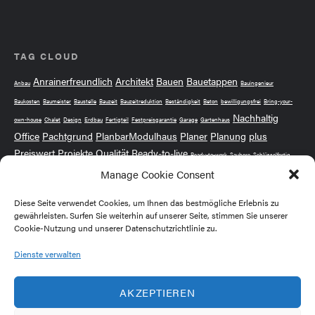
TAG CLOUD
Anrainerfreundlich
Architekt
Bauen
Bauetappen
Anbau
Bauingenieur
Baukosten
Baumeister
Baustelle
Bauzeit
Bauzeitreduktion
Beständigkeit
Beton
bewilligungsfrei
Bring-your-
Nachhaltig
own-house
Chalet
Design
Erdbau
Fertigteil
Festpreisgarantie
Garage
Gartenhaus
Office
Pachtgrund
PlanbarModulhaus
Planer
Planung
plus
Preiswert
Projekte
Qualität
Ready-to-live
Ready-to-work
Saubere
Schlüsselfertig
Stressfrei
Manage Cookie Consent
Wintergarten
ÖBA
Sicher
Solide
Sorgenfrei
Vertrauen
Wochenendhaus
Ökologisch
Diese Seite verwendet Cookies, um Ihnen das bestmögliche Erlebnis zu
gewährleisten. Surfen Sie weiterhin auf unserer Seite, stimmen Sie unserer
Cookie-Nutzung und unserer Datenschutzrichtlinie zu.
MEMBER OF
Dienste verwalten
AKZEPTIEREN