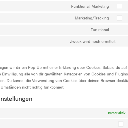
to
youtube
Funktional, Marketing
Consent
service
to
faceboo
Marketing/Tracking
Consent
service
to
twitter
Funktional
Consent
service
to
instagr
Zweck wird noch ermittelt
Cons
service
to
complia
serv
sons
igen wir dir ein Pop-Up mit einer Erklärung über Cookies. Sobald du auf
ne Einwilligung alle von dir gewählten Kategorien von Cookies und Plugin
den. Du kannst die Verwendung von Cookies über deinen Browser deaktiv
Umständen nicht richtig funktioniert.
instellungen
Immer aktiv
P