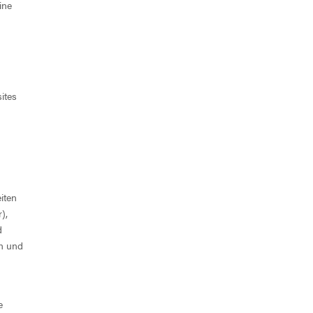
ine
ites
iten
),
d
rn und
e