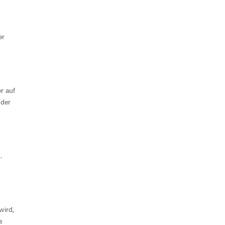
er
r auf
nder
.
wird,
s