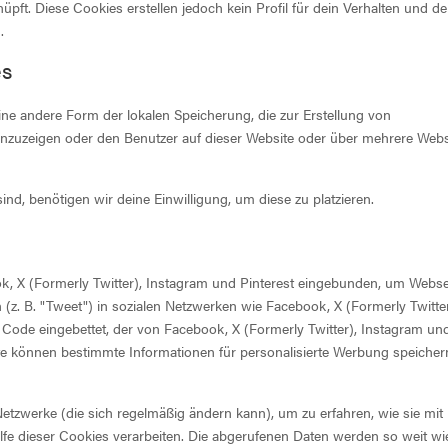
üpft. Diese Cookies erstellen jedoch kein Profil für dein Verhalten und de
.
es
ne andere Form der lokalen Speicherung, die zur Erstellung von
zuzeigen oder den Benutzer auf dieser Website oder über mehrere Webs
nd, benötigen wir deine Einwilligung, um diese zu platzieren.
k, X (Formerly Twitter), Instagram und Pinterest eingebunden, um Webse
en (z. B. "Tweet") in sozialen Netzwerken wie Facebook, X (Formerly Twitter
m Code eingebettet, der von Facebook, X (Formerly Twitter), Instagram un
alte können bestimmte Informationen für personalisierte Werbung speiche
 Netzwerke (die sich regelmäßig ändern kann), um zu erfahren, wie sie mit
lfe dieser Cookies verarbeiten. Die abgerufenen Daten werden so weit wi