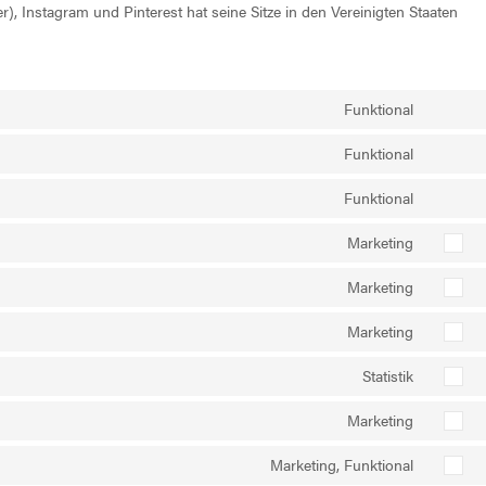
), Instagram und Pinterest hat seine Sitze in den Vereinigten Staaten
Funktional
Consent
to
Funktional
Consent
service
to
q-
Funktional
Consent
service
translate
to
gdpr-
Marketing
Consent
service
cookie-
to
wordpre
Marketing
consent
Consent
service
to
google-
Marketing
Consent
service
fonts
to
google-
Statistik
Consent
service
recaptc
to
google-
Marketing
Consent
service
maps
to
vimeo
Marketing, Funktional
Consent
service