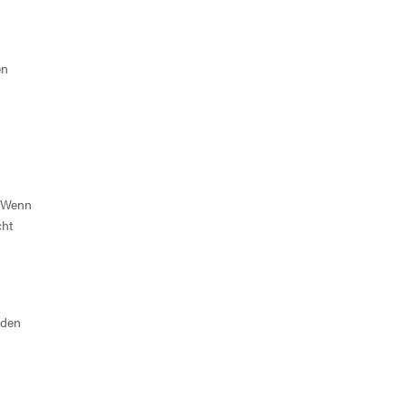
en
. Wenn
cht
nden